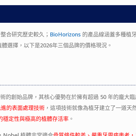
骨整合研究歷史較久；
BioHorizons
的產品線涵蓋多種植
植體選擇，以下是2026年三個品牌的價格現況。
全口重建」技術的創始品牌，其核心優勢在於擁有超過 50 年的
 等先進的表面處理技術
，這項技術就像為植牙建立了一道天
的穩定性與極高的植體存活率
。
obel 植體非常適合
骨質條件較差、嚴重牙周病患者，以及要