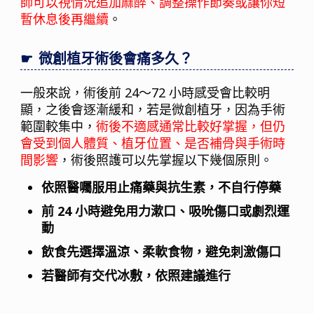
師可以視情況追加麻醉、調整操作節奏或讓你短
暫休息後再繼續
。
微創植牙術後會痛多久？
一般來說，術後前 24～72 小時感受會比較明
顯，之後會逐漸緩和，若是微創植牙，因為手術
範圍較集中，
術後不適感通常比較好掌握，但仍
會受到個人體質、植牙位置、是否補骨與手術時
間影響
，術後照護可以先掌握以下幾個原則。
依照醫囑服用止痛藥與抗生素，不自行停藥
前 24 小時避免用力漱口、吸吮傷口或劇烈運
動
飲食先選擇溫涼、柔軟食物，避免刺激傷口
若醫師有交代冰敷，依照建議進行