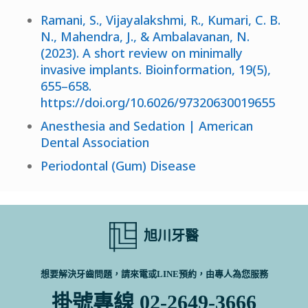
Ramani, S., Vijayalakshmi, R., Kumari, C. B.
N., Mahendra, J., & Ambalavanan, N.
(2023). A short review on minimally
invasive implants. Bioinformation, 19(5),
655–658.
https://doi.org/10.6026/97320630019655
Anesthesia and Sedation | American
Dental Association
Periodontal (Gum) Disease
旭川牙醫
想要解決牙齒問題，請來電或LINE預約，由專人為您服務
掛號專線 02-2649-3666