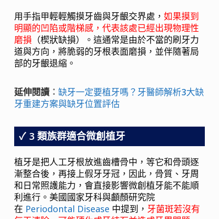
用手指甲輕輕觸摸牙齒與牙齦交界處，
如果摸到
明顯的凹陷或階梯感，代表該處已經出現物理性
磨損
（楔狀缺損）。這通常是由於不當的刷牙力
道與方向，將脆弱的牙根表面磨損，並伴隨著局
部的牙齦退縮。
延伸閱讀
：
缺牙一定要植牙嗎？牙醫師解析3大缺
牙重建方案與缺牙位置評估
3 類族群適合微創植牙
植牙是把人工牙根放進齒槽骨中，等它和骨頭逐
漸整合後，再接上假牙牙冠，因此，骨質、牙周
和日常照護能力，會直接影響微創植牙能不能順
利進行。美國國家牙科與顱顏研究院
在
Periodontal Disease
中提到，
牙菌斑若沒有