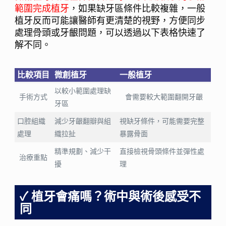
範圍完成植牙
，如果缺牙區條件比較複雜，一般
植牙反而可能讓醫師有更清楚的視野，方便同步
處理骨頭或牙齦問題，可以透過以下表格快速了
解不同。
比較項目
微創植牙
一般植牙
以較小範圍處理缺
手術方式
會需要較大範圍翻開牙齦
牙區
口腔組織
減少牙齦翻瓣與組
視缺牙條件，可能需要完整
處理
織拉扯
暴露骨面
精準規劃、減少干
直接檢視骨頭條件並彈性處
治療重點
擾
理
植牙會痛嗎？術中與術後感受不
同