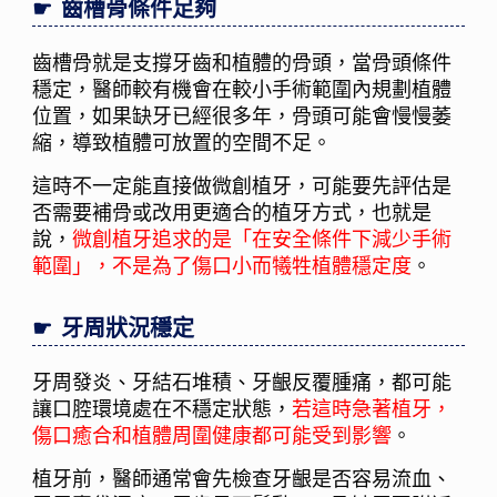
齒槽骨條件足夠
齒槽骨就是支撐牙齒和植體的骨頭，當骨頭條件
穩定，醫師較有機會在較小手術範圍內規劃植體
位置，如果缺牙已經很多年，骨頭可能會慢慢萎
縮，導致植體可放置的空間不足。
這時不一定能直接做微創植牙，可能要先評估是
否需要補骨或改用更適合的植牙方式，也就是
說，
微創植牙追求的是「在安全條件下減少手術
範圍」，不是為了傷口小而犧牲植體穩定度
。
牙周狀況穩定
牙周發炎、牙結石堆積、牙齦反覆腫痛，都可能
讓口腔環境處在不穩定狀態，
若這時急著植牙，
傷口癒合和植體周圍健康都可能受到影響
。
植牙前，醫師通常會先檢查牙齦是否容易流血、