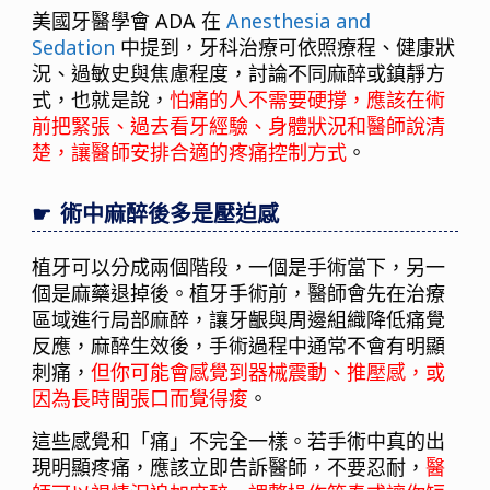
美國牙醫學會 ADA 在
Anesthesia and
Sedation
中提到，牙科治療可依照療程、健康狀
況、過敏史與焦慮程度，討論不同麻醉或鎮靜方
式，也就是說，
怕痛的人不需要硬撐，應該在術
前把緊張、過去看牙經驗、身體狀況和醫師說清
楚，讓醫師安排合適的疼痛控制方式
。
術中麻醉後多是壓迫感
植牙可以分成兩個階段，一個是手術當下，另一
個是麻藥退掉後。植牙手術前，醫師會先在治療
區域進行局部麻醉，讓牙齦與周邊組織降低痛覺
反應，麻醉生效後，手術過程中通常不會有明顯
刺痛，
但你可能會感覺到器械震動、推壓感，或
因為長時間張口而覺得痠
。
這些感覺和「痛」不完全一樣。若手術中真的出
現明顯疼痛，應該立即告訴醫師，不要忍耐，
醫