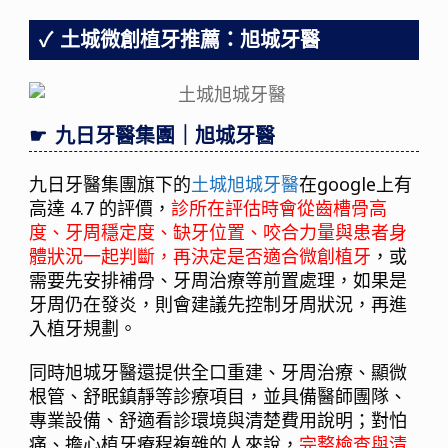
土城微創植牙推薦：旭城牙醫
九日牙醫集團｜旭城牙醫
九日牙醫集團旗下的
土城旭城牙醫
在google上有
高達 4.7 的評價，
診所在評估時會從齒槽骨高
度、牙周穩定度、缺牙位置、咬合力量與患者身
體狀況一起判斷，再決定是否適合微創植牙
，或
需要先安排補骨、牙周治療等前置處理，如果是
牙周仍在發炎，則會建議先控制牙周狀況，再進
入植牙規劃。
同時旭城牙醫還提供全口重建、牙周治療、顯微
根管、舒眠鎮靜等診療項目，並具備醫師團隊、
專業設備、舒適看診環境與清楚費用說明；對怕
痛、擔心植牙療程複雜的人來說，
完整檢查與清