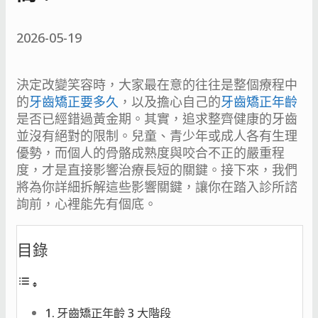
2026-05-19
決定改變笑容時，大家最在意的往往是整個療程中
的
牙齒矯正要多久
，以及擔心自己的
牙齒矯正年齡
是否已經錯過黃金期。其實，追求整齊健康的牙齒
並沒有絕對的限制。兒童、青少年或成人各有生理
優勢，而個人的骨骼成熟度與咬合不正的嚴重程
度，才是直接影響治療長短的關鍵。接下來，我們
將為你詳細拆解這些影響關鍵，讓你在踏入診所諮
詢前，心裡能先有個底。
目錄
牙齒矯正年齡 3 大階段