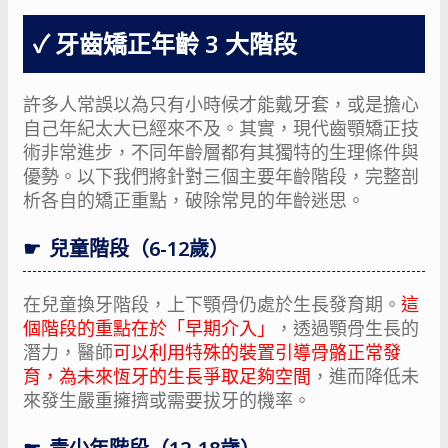
牙齒矯正年齡 3 大階段
許多人常誤以為只有小時候才能戴牙套，或是擔心
自己年紀太大已經來不及。其實，現代齒顎矯正技
術非常進步，不同年齡層都有其獨特的生理條件與
優勢。以下我們將針對三個主要年齡階段，完整剖
析各自的矯正重點，破除常見的年齡迷思。
兒童階段（6-12歲）
在兒童換牙階段，上下顎骨仍處於生長發育期。
這
個階段的重點在於「早期介入」
，透過顎骨生長的
潛力，醫師
可以利用特殊的裝置引導骨骼正常發
育，為未來恆牙的生長爭取足夠空間
，進而降低未
來發生嚴重擁擠或需要拔牙的機率。