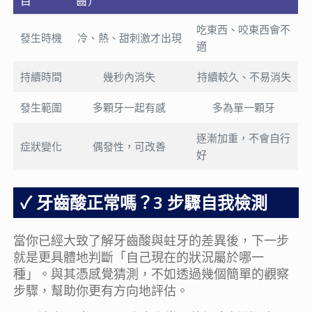
目
齒）
吃東西、咬東西會不
發生時機
冷、熱、甜刺激才出現
適
持續時間
幾秒內消失
持續較久、不易消失
發生範圍
多顆牙一起有感
多為單一顆牙
逐漸加重，不會自行
症狀變化
偶發性，可改善
好
牙齒酸正常嗎？3 步驟自我檢測
當你已經大致了解牙齒酸與蛀牙的差異後，下一步
就是更具體地判斷「自己現在的狀況屬於哪一
種」。與其憑感覺猜測，不如透過幾個簡單的觀察
步驟，幫助你更有方向地評估。