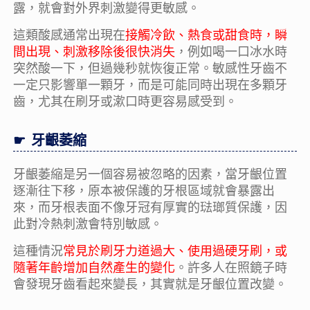
露，就會對外界刺激變得更敏感。
這類酸感通常出現在
接觸冷飲、熱食或甜食時，瞬
間出現、刺激移除後很快消失
，例如喝一口冰水時
突然酸一下，但過幾秒就恢復正常。敏感性牙齒不
一定只影響單一顆牙，而是可能同時出現在多顆牙
齒，尤其在刷牙或漱口時更容易感受到。
牙齦萎縮
牙齦萎縮是另一個容易被忽略的因素，當牙齦位置
逐漸往下移，原本被保護的牙根區域就會暴露出
來，而牙根表面不像牙冠有厚實的琺瑯質保護，因
此對冷熱刺激會特別敏感。
這種情況
常見於刷牙力道過大、使用過硬牙刷，或
隨著年齡增加自然產生的變化
。許多人在照鏡子時
會發現牙齒看起來變長，其實就是牙齦位置改變。