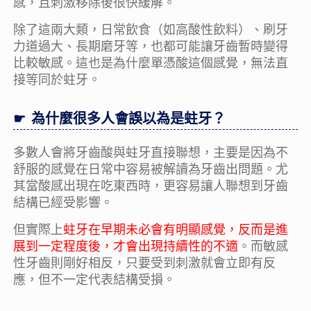
感，且刺激移除後很快緩解。
除了這兩大類，日常飲食（如高酸性飲料）、刷牙
力道過大、長期磨牙等，也都可能讓牙齒暫時變得
比較敏感。這也是為什麼單憑酸這個感覺，無法直
接等同於蛀牙。
為什麼很多人會誤以為是蛀牙？
多數人會將牙齒酸與蛀牙直接聯想，主要是因為不
舒服的感覺在日常中容易被解讀為牙齒出問題。尤
其當酸感出現在吃東西時，更容易讓人聯想到牙齒
結構已經受影響。
但實際上
蛀牙在早期未必會有明顯感覺，反而是進
展到一定程度後，才會出現持續性的不適
。而敏感
性牙齒則剛好相反，只要受到刺激就會立即有反
應，但不一定代表結構受損。