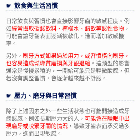
飲食與生活習慣
日常飲食與習慣也會直接影響牙齒的敏感程度。例
如
經常攝取碳酸飲料、檸檬水、醋飲等酸性食物
，
可能會讓牙齒表面逐漸被軟化，進而增加敏感機
率。
另外，
刷牙方式如果過於用力，或習慣橫向刷牙，
也容易造成琺瑯質磨損與牙齦退縮
。這類型的影響
通常是慢慢累積的，一開始可能只是輕微酸感，但
若沒有調整習慣，會逐漸越來越不舒服。
壓力、磨牙與日常習慣
除了上述因素之外一些生活狀態也可能間接造成牙
齒酸感。例如長期壓力大的人，
可能會在睡眠中出
現磨牙或咬緊牙關的情況
，導致牙齒表面承受過多
壓力，進而出現敏感。