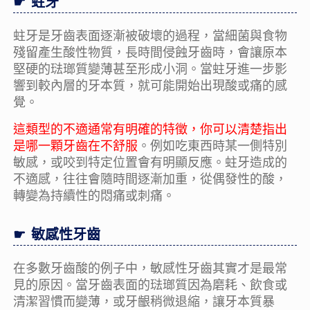
蛀牙
蛀牙是牙齒表面逐漸被破壞的過程，當細菌與食物
殘留產生酸性物質，長時間侵蝕牙齒時，會讓原本
堅硬的琺瑯質變薄甚至形成小洞。當蛀牙進一步影
響到較內層的牙本質，就可能開始出現酸或痛的感
覺。
這類型的不適通常有明確的特徵，你可以清楚指出
是哪一顆牙齒在不舒服
。例如吃東西時某一側特別
敏感，或咬到特定位置會有明顯反應。蛀牙造成的
不適感，往往會隨時間逐漸加重，從偶發性的酸，
轉變為持續性的悶痛或刺痛。
敏感性牙齒
在多數牙齒酸的例子中，敏感性牙齒其實才是最常
見的原因。當牙齒表面的琺瑯質因為磨耗、飲食或
清潔習慣而變薄，或牙齦稍微退縮，讓牙本質暴