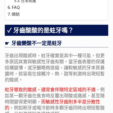
日常照護
FAQ
總結
牙齒酸酸的是蛀牙嗎？
牙齒變酸不一定是蛀牙
牙齒出現酸感時，蛀牙確實是其中一種可能，但更
多原因其實與敏感性牙齒有關。當牙齒表層的保護
結構變薄，或牙齦略微退縮，讓較敏感的牙本質暴
露時，就容易在接觸冷、熱、甜等刺激時出現短暫
的酸感。
蛀牙導致的酸感，通常會伴隨特定區域的不適
，例
如某一顆牙齒在進食時反覆出現酸或痛感，甚至隨
時間變得更明顯。
而敏感性牙齒則多半是分散性
的
，例如刷牙或喝冷飲時多顆牙齒同時出現短暫酸