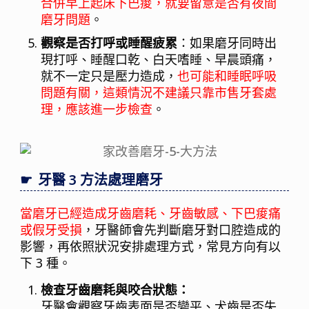
合併早上起床下巴痠，就要留意是否有夜間
磨牙問題
。
觀察是否打呼或睡醒疲累
：如果磨牙同時出
現打呼、睡醒口乾、白天嗜睡、早晨頭痛，
就不一定只是壓力造成，
也可能和睡眠呼吸
問題有關，這類情況不建議只靠市售牙套處
理，應該進一步檢查
。
牙醫 3 方法處理磨牙
當磨牙已經造成牙齒磨耗、牙齒敏感、下巴痠痛
或假牙受損
，牙醫師會先判斷磨牙對口腔造成的
影響，再依照狀況安排處理方式，常見方向有以
下 3 種。
檢查牙齒磨耗與咬合狀態：
牙醫會觀察牙齒表面是否變平、犬齒是否失