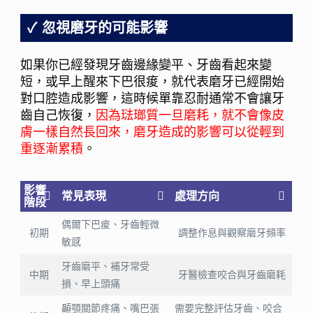
忽視磨牙的可能影響
如果你已經發現牙齒邊緣變平、牙齒看起來變
短，或早上醒來下巴很痠，就代表磨牙已經開始
對口腔造成影響，這時候單靠忍耐通常不會讓牙
齒自己恢復，
因為琺瑯質一旦磨耗，就不會像皮
膚一樣自然長回來，磨牙造成的影響可以從輕到
重逐漸累積
。
影響
常見表現
處理方向
階段
偶爾下巴痠、牙齒輕微
初期
調整作息與觀察磨牙頻率
敏感
牙齒磨平、補牙常受
中期
牙醫檢查咬合與牙齒磨耗
損、早上頭痛
顳顎關節疼痛、嘴巴張
需要完整評估牙齒、咬合