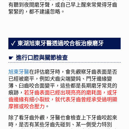
有聽到夜間磨牙聲，或自己早上醒來常覺得牙齒
緊緊的，都不建議忽略。
東湖旭東牙醫透過咬合板治療磨牙
進行口腔與關節檢查
旭東牙醫
在評估磨牙時，會先觀察牙齒表面是否
已經被磨平，例如犬齒尖端變鈍、門牙邊緣變
薄、臼齒咬合面變平，這些都是長期磨牙常見的
痕跡，
若牙齒表面已經出現亮亮的磨耗面，或牙
齒邊緣有細小裂紋，就代表牙齒曾經承受過明顯
摩擦或咬合壓力
。
除了看牙齒外觀，牙醫也會檢查上下牙齒咬起來
時，是否有某些牙齒先碰到、某一側受力特別