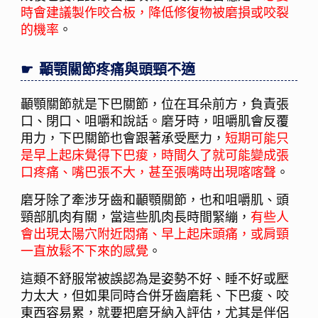
時會建議製作咬合板，降低修復物被磨損或咬裂
的機率
。
顳顎關節疼痛與頭頸不適
顳顎關節就是下巴關節，位在耳朵前方，負責張
口、閉口、咀嚼和說話。磨牙時，咀嚼肌會反覆
用力，下巴關節也會跟著承受壓力，
短期可能只
是早上起床覺得下巴痠，時間久了就可能變成張
口疼痛、嘴巴張不大，甚至張嘴時出現喀喀聲
。
磨牙除了牽涉牙齒和顳顎關節，也和咀嚼肌、頭
頸部肌肉有關，當這些肌肉長時間緊繃，
有些人
會出現太陽穴附近悶痛、早上起床頭痛，或肩頸
一直放鬆不下來的感覺
。
這類不舒服常被誤認為是姿勢不好、睡不好或壓
力太大，但如果同時合併牙齒磨耗、下巴痠、咬
東西容易累，就要把磨牙納入評估，尤其是伴侶