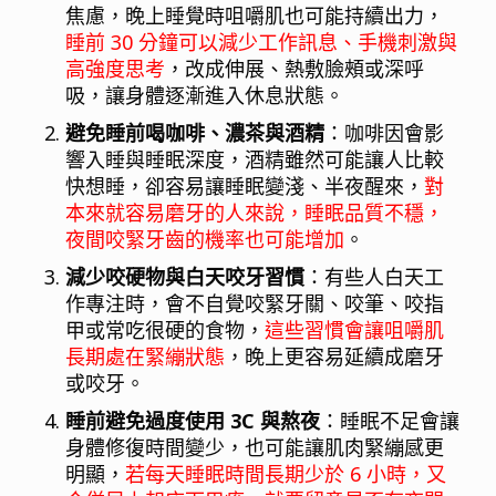
焦慮，晚上睡覺時咀嚼肌也可能持續出力，
睡前 30 分鐘可以減少工作訊息、手機刺激與
高強度思考
，改成伸展、熱敷臉頰或深呼
吸，讓身體逐漸進入休息狀態。
避免睡前喝咖啡、濃茶與酒精
：咖啡因會影
響入睡與睡眠深度，酒精雖然可能讓人比較
快想睡，卻容易讓睡眠變淺、半夜醒來，
對
本來就容易磨牙的人來說，睡眠品質不穩，
夜間咬緊牙齒的機率也可能增加
。
減少咬硬物與白天咬牙習慣
：有些人白天工
作專注時，會不自覺咬緊牙關、咬筆、咬指
甲或常吃很硬的食物，
這些習慣會讓咀嚼肌
長期處在緊繃狀態
，晚上更容易延續成磨牙
或咬牙。
睡前避免過度使用 3C 與熬夜
：睡眠不足會讓
身體修復時間變少，也可能讓肌肉緊繃感更
明顯，
若每天睡眠時間長期少於 6 小時，又