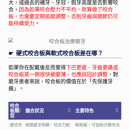
大，或過去的補牙、牙冠、假牙高度是否影響咬
合，
因為如果咬合壓力不平均，就算做了咬合
板，也需要定期追蹤調整，否則牙齒與關節仍可
能持續受力
。
硬式咬合板與軟式咬合板差在哪？
如果你在配戴後反而覺得
下巴更痠、牙齒更痛或
咬合板某一側很快被磨薄，也應該回診調整
，對
磨牙患者來說，咬合板的價值在於「先保護牙
齒」。
咬合
板類
適合狀況
主要特色
型
硬式咬
夜間磨牙明顯、咬合力較
較耐磨，可協助分散咬合