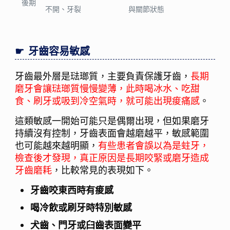
後期
不開、牙裂
與關節狀態
牙齒容易敏感
牙齒最外層是琺瑯質，主要負責保護牙齒，
長期
磨牙會讓琺瑯質慢慢變薄，此時喝冰水、吃甜
食、刷牙或吸到冷空氣時，就可能出現痠痛感
。
這類敏感一開始可能只是偶爾出現，但如果磨牙
持續沒有控制，牙齒表面會越磨越平，敏感範圍
也可能越來越明顯，
有些患者會誤以為是蛀牙，
檢查後才發現，真正原因是長期咬緊或磨牙造成
牙齒磨耗
，比較常見的表現如下。
牙齒咬東西時有痠感
喝冷飲或刷牙時特別敏感
犬齒、門牙或臼齒表面變平