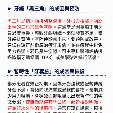
牙縫「黑三角」的成因與預防
黑三角是指牙齒排列整齊後，牙根與相鄰牙齒間
出現的三角形黑色空隙
。這通常是因為矯正前牙
齒過度重疊，導致牙齦組織本來就發育不足，當
牙齒排齊時，空隙便顯露出來。要預防或改善，
建議在矯正前徹底治療牙周病，並在療程中避免
用力過猛。若已產生空隙，可由專科醫師評估透
過微幅牙齒修磨（IPR）或美學貼片進行修復。
暫時性「牙套臉」的成因與恢復
部分患者在矯正初期，因為牙齒酸軟或配戴傳統
牙套不適，會傾向吃流質或過軟的食物。長期減
少用力咀嚼，會導致面部咀嚼肌出現暫時性的輕
微萎縮，
使臉頰顯得有些凹陷、顴骨相對明顯。
這並非永久性的後遺症
，通常在矯正結束、恢復