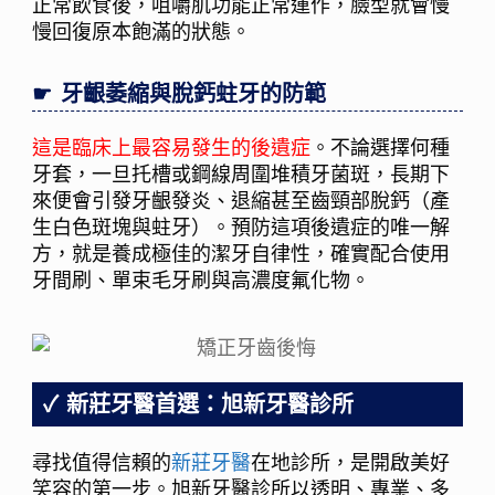
正常飲食後，咀嚼肌功能正常運作，臉型就會慢
慢回復原本飽滿的狀態。
牙齦萎縮與脫鈣蛀牙的防範
這是臨床上最容易發生的後遺症
。不論選擇何種
牙套，一旦托槽或鋼線周圍堆積牙菌斑，長期下
來便會引發牙齦發炎、退縮甚至齒頸部脫鈣（產
生白色斑塊與蛀牙）。預防這項後遺症的唯一解
方，就是養成極佳的潔牙自律性，確實配合使用
牙間刷、單束毛牙刷與高濃度氟化物。
新莊牙醫首選：旭新牙醫診所
尋找值得信賴的
新莊牙醫
在地診所，是開啟美好
笑容的第一步。旭新牙醫診所以透明、專業、多