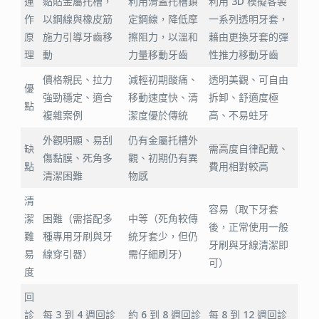
運
黏貼金屬托槽，
利用滑蓋托槽鎖
利用 3D 模擬客製
作
以鋼線與橡皮筋
定鋼線，降低摩
一系列透明牙套，
原
施力引導牙齒移
擦阻力，以溫和
藉由更換牙套的彈
理
動
力量移動牙齒
性推力移動牙齒
價格親民、拉力
減輕初期酸痛、
透明美觀、可自由
優
強勁穩定、適合
移動速度快、清
拆卸、舒適度極
點
複雜案例
潔度優於傳統
高、不易蛀牙
外觀明顯、易刮
仍有金屬托槽外
缺
需高度自律配戴、
傷黏膜、死角多
觀、初期仍有異
點
費用相對較高
清潔困難
物感
清
容易（取下牙套
潔
困難（需搭配多
中等（死角較傳
後，正常使用一般
難
種專用牙刷與牙
統牙套少，但仍
牙刷與牙線清潔即
易
線穿引器）
需仔細刷牙）
可）
度
回
診
每 3 到 4 週回診
約 6 到 8 週回診
每 8 到 12 週回診