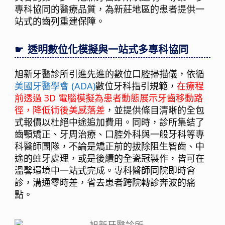
專科協同的醫療品質，為新莊地區的患者提供一
站式的齒列重建保障。
透明數位化模擬與一站式多專科協同
旭新牙醫診所引進先進的數位口腔掃描儀，依循
美國牙醫學會 (ADA)
數位牙科指引規範，
在療程
前透過 3D 電腦模擬為患者動態展示牙齒移動路
徑，降低術後美感落差
，並提供條目清晰的全包
式報價以杜絕中途追加費用。同時，診所集結了
齒顎矯正、牙周治療、口腔外科與一般牙科等專
科醫師團隊，不論是矯正前的拔除阻生智齒、中
途的蛀牙處理，或是後續的全瓷冠製作，皆可在
溫馨環境中一站式完成。專科醫師同院即時會
診，溝通零時差，省去患者跨院轉診奔波的痛
點。