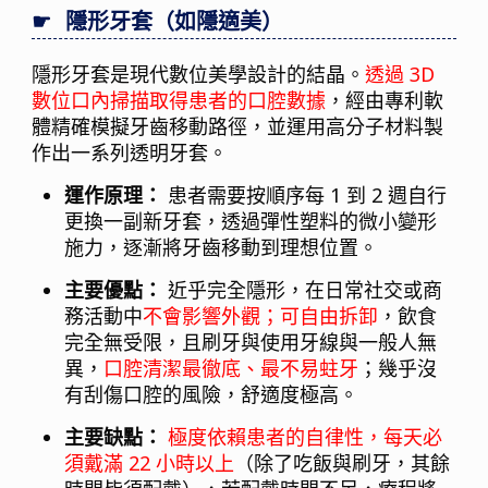
隱形牙套（如隱適美）
隱形牙套是現代數位美學設計的結晶。
透過 3D
數位口內掃描取得患者的口腔數據
，經由專利軟
體精確模擬牙齒移動路徑，並運用高分子材料製
作出一系列透明牙套。
運作原理：
患者需要按順序每 1 到 2 週自行
更換一副新牙套，透過彈性塑料的微小變形
施力，逐漸將牙齒移動到理想位置。
主要優點：
近乎完全隱形，在日常社交或商
務活動中
不會影響外觀；可自由拆卸
，飲食
完全無受限，且刷牙與使用牙線與一般人無
異，
口腔清潔最徹底、最不易蛀牙
；幾乎沒
有刮傷口腔的風險，舒適度極高。
主要缺點：
極度依賴患者的自律性，每天必
須戴滿 22 小時以上
（除了吃飯與刷牙，其餘