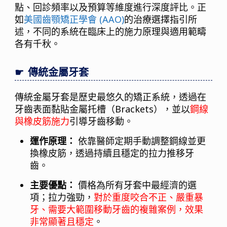
點、回診頻率以及預算等維度進行深度評比。正
如
美國齒顎矯正學會 (AAO)
的治療選擇指引所
述，不同的系統在臨床上的施力原理與適用範疇
各有千秋。
傳統金屬牙套
傳統金屬牙套是歷史最悠久的矯正系統，透過在
牙齒表面黏貼金屬托槽（Brackets），並以
鋼線
與橡皮筋施力
引導牙齒移動。
運作原理：
依靠醫師定期手動調整鋼線並更
換橡皮筋，透過持續且穩定的拉力推移牙
齒。
主要優點：
價格為所有牙套中最經濟的選
項；拉力強勁，
對於重度咬合不正、嚴重暴
牙、需要大範圍移動牙齒的複雜案例，效果
非常顯著且穩定
。