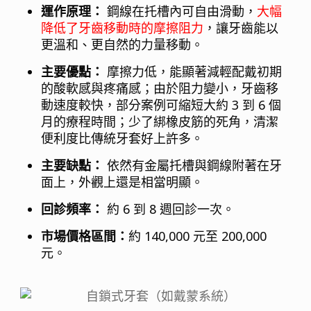
運作原理：
鋼線在托槽內可自由滑動，
大幅
降低了牙齒移動時的摩擦阻力
，讓牙齒能以
更溫和、更自然的力量移動。
主要優點：
摩擦力低，能顯著減輕配戴初期
的酸軟感與疼痛感；由於阻力變小，牙齒移
動速度較快，部分案例可縮短大約 3 到 6 個
月的療程時間；少了綁橡皮筋的死角，清潔
便利度比傳統牙套好上許多。
主要缺點：
依然有金屬托槽與鋼線附著在牙
面上，外觀上還是相當明顯。
回診頻率：
約 6 到 8 週回診一次。
市場價格區間：
約 140,000 元至 200,000
元。