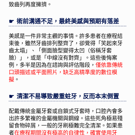
致齒列再度擁擠。
術前溝通不足，最終美感與預期有落差
美感是一件非常主觀的事情。許多患者在療程結
束後，雖然牙齒排列整齊了，卻覺得「笑起來牙
齒太塌」、「側面臉型變得太凹（俗稱牙套
臉）」，或是「中線沒有對齊」。這些後悔案
例，多半是因為在諮詢與評估階段，
僅依靠傳統
口頭描述或平面照片，缺乏高精準度的數位模
擬
。
清潔不易導致嚴重蛀牙，反而本末倒置
配戴傳統金屬牙套或自鎖式牙套時，口腔內會多
出許多繁複的金屬機關與鋼線。這些死角極易殘
留食物碎屑，一般的牙刷極難完全清潔。如果患
者
在療程期間沒有極高的自律性，確實使用牙