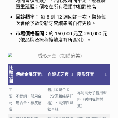
時間皆須配戴），若配戴時間不足，療程將
嚴重延遲；價格在所有種類中相對較高。
回診頻率：
每 8 到 12 週回診一次，醫師每
次會給予數份新牙套讓患者自行更換。
市場價格區間：
約 160,000 元至 280,000 元
（依品牌及療程複雜度有所區別）。
比
較
傳統金屬牙套
自鎖式牙套
隱形牙套
項
目
主
醫用金屬合金
專利高分子醫用塑
要
不鏽鋼、醫用金
（含滑蓋結構托
料（透明彈性材
材
屬合金、橡皮筋
槽）、高彈性鎳
質）
質
鈦弓絲