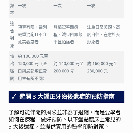
頻
一次
一次
一次
率
適
預算有限、齒列
想縮短整體療
注重日常美觀、高
合
嚴重混亂且不介
程、減少回診頻
度自律、在意社交
對
意美觀度者
率且怕痛者
形象者
象
價
約 100,000 元至
格
150,000 元（全
約 140,000 元至
約 160,000 元至
區
口與局部矯正費
200,000 元
280,000 元
間
用會有所不同）
避開 3 大矯正牙齒後遺症的預防指南
了解可能伴隨的風險並非為了退縮，而是要學會
如何在療程中做好預防。以下盤點臨床上常見的
3 大後遺症，並提供實用的醫學預防對策。