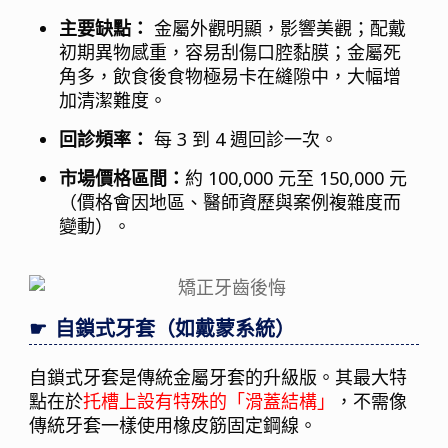
主要缺點：
金屬外觀明顯，影響美觀；配戴
初期異物感重，容易刮傷口腔黏膜；金屬死
角多，飲食後食物極易卡在縫隙中，大幅增
加清潔難度。
回診頻率：
每 3 到 4 週回診一次。
市場價格區間：
約 100,000 元至 150,000 元
（價格會因地區、醫師資歷與案例複雜度而
變動）。
自鎖式牙套（如戴蒙系統）
自鎖式牙套是傳統金屬牙套的升級版。其最大特
點在於
托槽上設有特殊的「滑蓋結構」
，不需像
傳統牙套一樣使用橡皮筋固定鋼線。