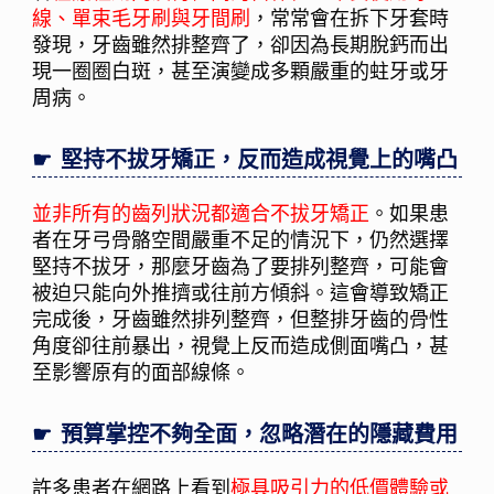
線、單束毛牙刷與牙間刷
，常常會在拆下牙套時
發現，牙齒雖然排整齊了，卻因為長期脫鈣而出
現一圈圈白斑，甚至演變成多顆嚴重的蛀牙或牙
周病。
堅持不拔牙矯正，反而造成視覺上的嘴凸
並非所有的齒列狀況都適合不拔牙矯正
。如果患
者在牙弓骨骼空間嚴重不足的情況下，仍然選擇
堅持不拔牙，那麼牙齒為了要排列整齊，可能會
被迫只能向外推擠或往前方傾斜。這會導致矯正
完成後，牙齒雖然排列整齊，但整排牙齒的骨性
角度卻往前暴出，視覺上反而造成側面嘴凸，甚
至影響原有的面部線條。
預算掌控不夠全面，忽略潛在的隱藏費用
許多患者在網路上看到
極具吸引力的低價體驗或