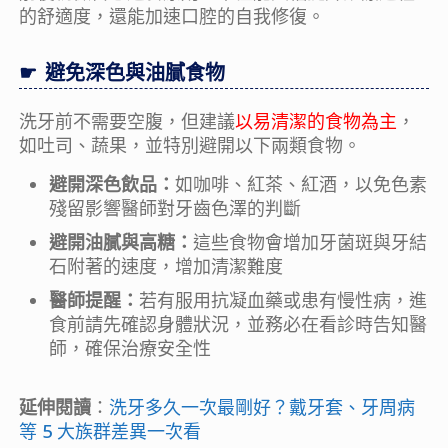
的舒適度，還能加速口腔的自我修復。
避免深色與油膩食物
洗牙前不需要空腹，但建議
以易清潔的食物為主
，
如吐司、蔬果，並特別避開以下兩類食物。
避開深色飲品：
如咖啡、紅茶、紅酒，以免色素
殘留影響醫師對牙齒色澤的判斷
避開油膩與高糖：
這些食物會增加牙菌斑與牙結
石附著的速度，增加清潔難度
醫師提醒：
若有服用抗凝血藥或患有慢性病，進
食前請先確認身體狀況，並務必在看診時告知醫
師，確保治療安全性
延伸閱讀
：
洗牙多久一次最剛好？戴牙套、牙周病
等 5 大族群差異一次看