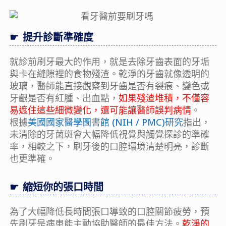
提升診斷準確度
就診前刷牙最大的作用，就是去除牙齒表面的牙垢
與卡在縫隙裡的食物殘渣。乾淨的牙齒就像透明的
玻璃，醫師能直接觀察到牙齒是否有裂痕、變色或
牙齦是否有紅腫、出血點，
如果殘渣堆積，不僅容
易遮住這些細微變化，還可能讓醫師誤判病情
。
根據
美國國家醫學圖書館 (NIH / PMC)研究
指出，
未清除的牙菌斑會大幅降低視覺與觸覺探診的準確
率，相較之下，刷牙後的口腔環境清楚明亮，診斷
也更準確。
縮短你的張口時間
為了大幅降低長時間張口導致的口腔關節疲勞，預
先刷牙是病患能主動協助醫師的最佳方法。
乾淨的