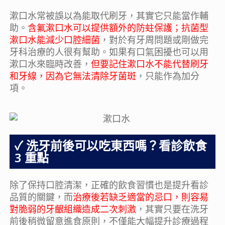
漱口水常被誤以為能取代刷牙，其實它只能當作輔
助。
含氟漱口水可以提供額外的防蛀保護；抗菌型
漱口水能減少口腔細菌
，對於有牙周問題或剛做完
牙科治療的人很有幫助。如果有口氣困擾也可以用
漱口水來臨時改善，
但要記住漱口水不能代替刷牙
和牙線，因為它無法清除牙菌斑
，只能作為加分
項。
洗牙前後可以吃東西嗎？看診飲食
3 重點
除了保持口腔清潔，正確的飲食習慣也是提升看診
品質的關鍵，而
治療後若缺乏適當的忌口，則容易
對脆弱的牙齦組織造成二次刺激
，其實只要在洗牙
前後稍微留意進食原則，不僅能大幅提升診療過程