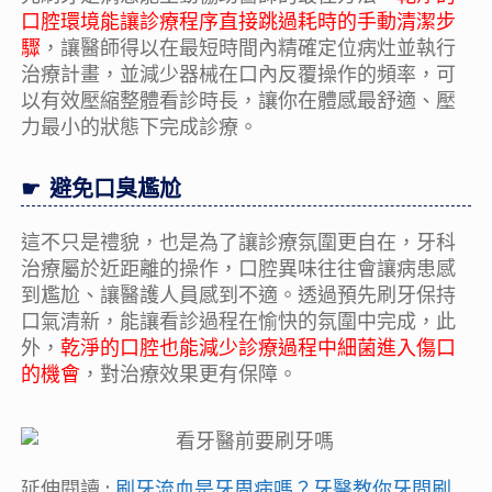
口腔環境能讓診療程序直接跳過耗時的手動清潔步
驟
，讓醫師得以在最短時間內精確定位病灶並執行
治療計畫，並減少器械在口內反覆操作的頻率，可
以有效壓縮整體看診時長，讓你在體感最舒適、壓
力最小的狀態下完成診療。
避免口臭尷尬
這不只是禮貌，也是為了讓診療氛圍更自在，牙科
治療屬於近距離的操作，口腔異味往往會讓病患感
到尷尬、讓醫護人員感到不適。透過預先刷牙保持
口氣清新，能讓看診過程在愉快的氛圍中完成，此
外，
乾淨的口腔也能減少診療過程中細菌進入傷口
的機會
，對治療效果更有保障。
延伸閱讀 :
刷牙流血是牙周病嗎？牙醫教你牙間刷