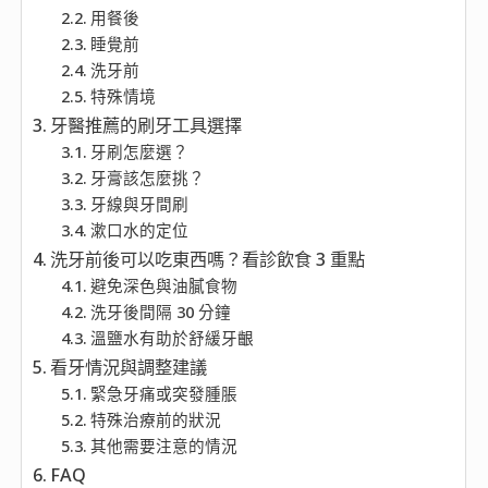
用餐後
睡覺前
洗牙前
特殊情境
牙醫推薦的刷牙工具選擇
牙刷怎麼選？
牙膏該怎麼挑？
牙線與牙間刷
漱口水的定位
洗牙前後可以吃東西嗎？看診飲食 3 重點
避免深色與油膩食物
洗牙後間隔 30 分鐘
溫鹽水有助於舒緩牙齦
看牙情況與調整建議
緊急牙痛或突發腫脹
特殊治療前的狀況
其他需要注意的情況
FAQ