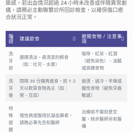
脹感，若出血情況超過 24 小時未改善或伴隨異常劇
痛，請務必主動聯繫診所回診檢查，以確保傷口癒
合狀況正常。
階
避開食物 / 注意事
建議飲食
段
項
洗
咖啡、紅茶、紅酒
選擇清淡、易清潔的輕食
牙
（避免染色）、油膩
（如：吐司、水果）
前
或高糖食物
洗
間隔 30 分鐘再進食，前 1-2
過燙、過冷、辛辣或
牙
天以軟質食物為主（如：
酸性食物（避免牙齒
後
粥、豆腐）
敏感）
特
治療前不需刻意空
殊
慢性病或服用抗凝血藥者，
腹，除非醫師另有醫
提
請務必事先告知醫師
囑
醒