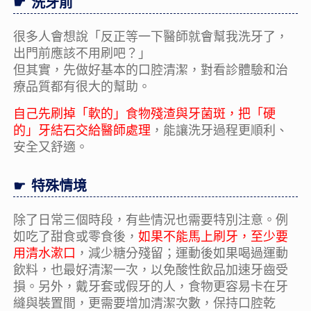
洗牙前
很多人會想說「反正等一下醫師就會幫我洗牙了，
出門前應該不用刷吧？」
但其實，先做好基本的口腔清潔，對看診體驗和治
療品質都有很大的幫助。
自己先刷掉「軟的」食物殘渣與牙菌斑，把「硬
的」牙結石交給醫師處理
，能讓洗牙過程更順利、
安全又舒適。
特殊情境
除了日常三個時段，有些情況也需要特別注意。例
如吃了甜食或零食後，
如果不能馬上刷牙，至少要
用清水漱口
，減少糖分殘留；運動後如果喝過運動
飲料，也最好清潔一次，以免酸性飲品加速牙齒受
損。另外，戴牙套或假牙的人，食物更容易卡在牙
縫與裝置間，更需要增加清潔次數，保持口腔乾