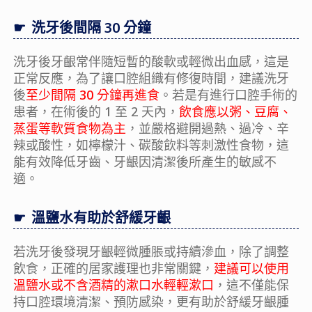
洗牙後間隔 30 分鐘
洗牙後牙齦常伴隨短暫的酸軟或輕微出血感，這是
正常反應，為了讓口腔組織有修復時間，建議洗牙
後
至少間隔 30 分鐘再進食
。若是有進行口腔手術的
患者，在術後的 1 至 2 天內，
飲食應以粥、豆腐、
蒸蛋等軟質食物為主
，並嚴格避開過熱、過冷、辛
辣或酸性，如檸檬汁、碳酸飲料等刺激性食物，這
能有效降低牙齒、牙齦因清潔後所產生的敏感不
適。
溫鹽水有助於舒緩牙齦
若洗牙後發現牙齦輕微腫脹或持續滲血，除了調整
飲食，正確的居家護理也非常關鍵，
建議可以使用
溫鹽水或不含酒精的漱口水輕輕漱口
，這不僅能保
持口腔環境清潔、預防感染，更有助於舒緩牙齦腫