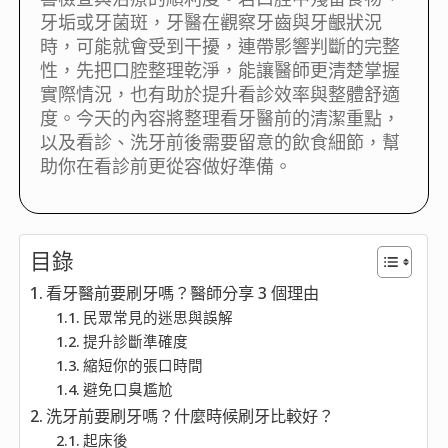
牙垢或牙菌斑，牙醫在觀察牙齒與牙齦狀況
時，可能就會受到干擾，連帶影響判斷的完整
性，先把口腔整理乾淨，能讓醫師更清楚掌握
實際情況，也有助於提升看診效率與整體舒適
度。今天的內容將整理看牙醫前的清潔重點，
以及看診、洗牙前後需要留意的飲食細節，幫
助你在看診前更從容做好準備。
目錄
看牙醫前要刷牙嗎？醫師分享 3 個理由
民眾常見的迷思與誤解
提升診斷準確度
縮短你的張口時間
避免口臭尷尬
洗牙前要刷牙嗎？什麼時候刷牙比較好？
起床後