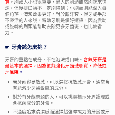
質
。刷頭大小也很重要，過大的刷頭雖然刷起來快
速，但後排臼齒不一定刷得到；小刷頭則能深入每
個角落，清潔效果更好。對於戴牙套、假牙或手部
不靈活的人來說，電動牙刷是個好選擇，因為震動
或旋轉的刷頭能幫助去除更多牙菌斑，也比較省
力。
牙膏該怎麼挑？
牙膏的重點在成分，不在泡沫或口味。
含氟牙膏是
最基本的選擇，因為氟能強化牙齒琺瑯質，降低蛀
牙風險
。
若牙齒容易敏感，可以選擇抗敏感牙膏，通常含
有能減少牙齒敏感的成分。
對於有牙齦問題的人，可以挑選標示牙周護理或
含抗菌成分的牙膏。
不過度追求清潔感而選擇超強摩擦力的牙膏或牙