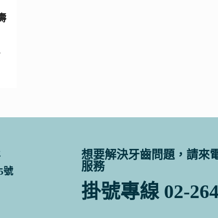
壽
命
醫
想要解決牙齒問題，請來電
服務
5號
掛號專線 02-2649