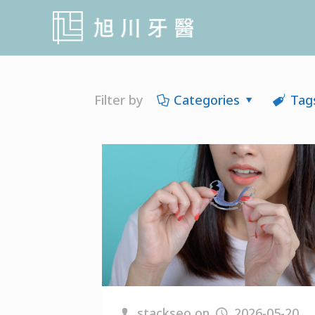
Filter by
Categories
Tag
stackseo
on
2026-05-20