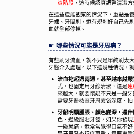
炎階段
，這時候認真調整清潔方
在這些還能觀察的情況下，重點是
牙線、牙間刷，還有規劃好自己先
血就全部停掉。
哪些情況可能是牙周病？
有些刷牙流血，就不只是單純刷太
牙醫介入處理。以下這幾種情況，
流血拖超過兩週，甚至越來越嚴
式，也固定用牙線清潔，還是
連
來越大，就要懷疑不只是一般牙
需要牙醫檢查牙周囊袋深度、拍 
牙齦明顯腫脹、顏色變深，還伴
色、邊緣服貼牙齒，如果你發現
一碰就痛，還常常覺得口氣不好
是牙周發炎程度更重，需要專業