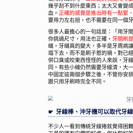
幾乎刮不到什麼東西；太大又會變
血。
正確的感覺是進出時有一點緊
要用力左右扭，也不需要在同一個
很多人最擔心的一句話是：「用牙
你挑過尺寸，用法也正確，
牙間刷
縫。牙縫真的變大，多半是牙周病
塌下去，而不是刷子惹的禍。對已
併口臭或咬東西怪怪的人來說，牙
同。有些小縫仍然需要牙線清，大
中固定這兩個步驟之後，不管你安
跟只用牙刷時完全不同。
牙線棒、沖牙機可以取代牙線
不少人一看到傳統牙線捲就覺得困