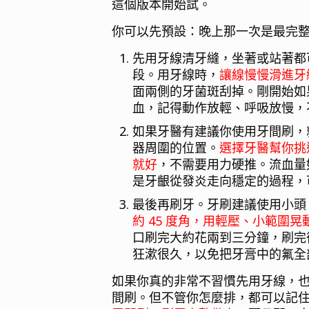
這個版本開始試。
你可以先預設：晚上那一次是最完
先用牙線清牙縫，坐著或站著都
段。用牙線時，
讓線慢慢滑進牙
面兩側的牙菌斑刮掉。剛開始如
血，記得動作放輕、呼吸放慢，
如果牙醫有建議你使用牙間刷，
器周圍的位置。
選擇牙醫幫你挑
就好
，不需要用力硬推。流血量
是牙齦從發炎走向穩定的過程，
最後再刷牙。牙刷建議使用小頭
約 45 度角，用輕壓、小範圍
口刷完大約花兩到三分鐘，刷完
狂漱很久，以免把牙膏中的氟全
如果你真的非常不習慣先用牙線，
間刷。但不管你怎麼排，都可以記