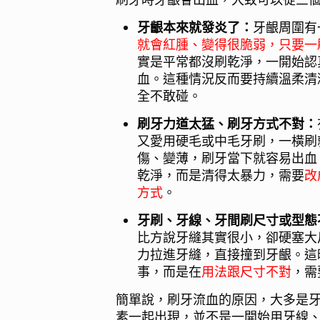
牙齦本來就發炎了：
牙齦周圍有
就會紅腫、變得很脆弱，只要一
實是平常都沒刷乾淨，一開始認
血。這種情況反而要持續溫柔清
全不敢碰。
刷牙力道太猛、刷牙方式不對：
又愛用硬毛或中毛牙刷，一橫刷
傷、變薄，刷牙當下就容易出血
乾淨，而是清得太暴力，需要
改
方式
。
牙刷、牙線、牙間刷尺寸或型態
比方說牙縫其實很小，卻硬塞大
力拉進牙縫，直接撞到牙齦。這
事，而是在
用法跟尺寸不對
，需
簡單說，刷牙流血的原因，大多是
素一起出現，並不是一開始用牙線