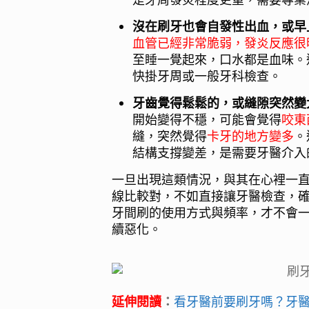
沒在刷牙也會自發性出血，或早
血管已經非常脆弱，發炎反應很
至睡一覺起來，口水都是血味。
快掛牙周或一般牙科檢查。
牙齒覺得鬆鬆的，或縫隙突然變
開始變得不穩，可能會覺得
咬東
縫，突然覺得
卡牙的地方變多
。
結構支撐變差，是需要牙醫介入
一旦出現這類情況，與其在心裡一
線比較對，不如直接讓牙醫檢查，
牙間刷的使用方式與頻率，才不會
續惡化。
延伸閱讀
：
看牙醫前要刷牙嗎？牙