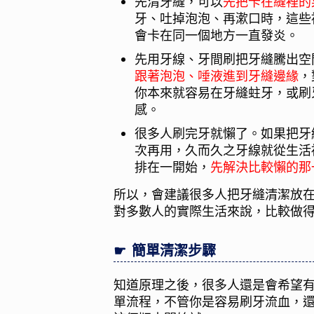
先清牙縫，可以
先把卡在縫裡的
牙、吐掉泡泡、再漱口時，這些
會卡在同一個地方一直發炎。
先用牙線、牙間刷把牙縫騰出空
跟著泡泡、唾液進到牙縫邊緣
，
你本來就容易在牙縫蛀牙，或刷
感。
很多人刷完牙就懶了。如果把牙
次再用，久而久之牙線就從生活
排在一開始，
先
解決比較懶的那
所以，會建議很多人把牙縫清潔放
對多數人的實際生活來說，比較做
簡單清潔步驟
知道原理之後，很多人還是會希望
單流程，不管你是容易刷牙流血，