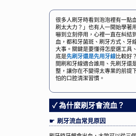
很多人刷牙時看到泡泡裡有一點
刷太大力？」也有人一開始學著
嚇到立刻停用，心裡一直在糾結
血，都和牙菌斑、刷牙方式、牙
大事。關鍵是要懂得怎麼選工具
底是
先刷牙還是先用牙線
比較好
間刷和牙線適合誰用、先刷牙還
整，讓你在不變得太專業的前提
怕的口腔清潔習慣。
為什麼刷牙會流血？
刷牙流血常見原因
刷牙時牙齦會出血，大致可以從三