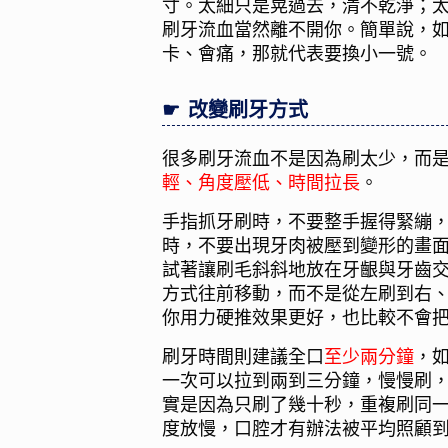
寸。太細只是晃過去，清不乾淨；
刷牙流血當然離不開你。簡單說，
卡、會痛，那就代表要換小一號。
改變刷牙方式
很多刷牙流血不是因為刷太少，而
輕、角度壓低、時間拉長
。
手指抓牙刷時，不要整手握得緊繃
時，不要出現牙肉被壓到變形的畫
試著讓刷毛斜斜地放在牙齦與牙齒
方式往前移動，而不是從左刷到右
你用力硬推效果更好，也比較不會
刷牙時間則建議全口
至少兩分鐘
，
一次可以拉到兩到三分鐘，慢慢刷
實是因為只刷了幾十秒，重複刷同
度放慢，口腔才有辦法被平均照顧