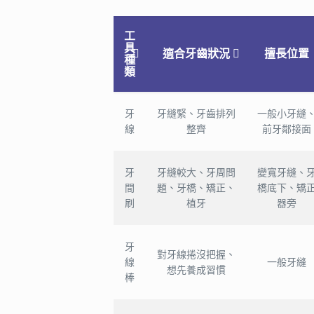
工
具
適合牙齒狀況
擅長位置
種
類
牙
牙縫緊、牙齒排列
一般小牙縫
線
整齊
前牙鄰接面
牙
牙縫較大、牙周問
變寬牙縫、
間
題、牙橋、矯正、
橋底下、矯
刷
植牙
器旁
牙
對牙線捲沒把握、
線
一般牙縫
想先養成習慣
棒