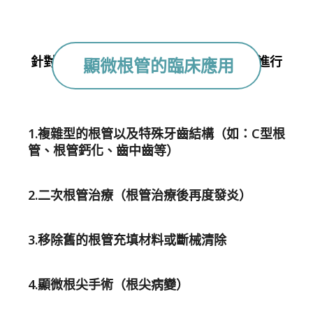
針對困難症狀，我們會建議由顯微根管來進行
顯微根管的臨床應用
治療，提高治療成功率。
1.複雜型的根管以及特殊牙齒結構（如：C型根
管、根管鈣化、齒中齒等）
2.二次根管治療（根管治療後再度發炎）
3.移除舊的根管充填材料或斷械清除
4.顯微根尖手術（根尖病變）