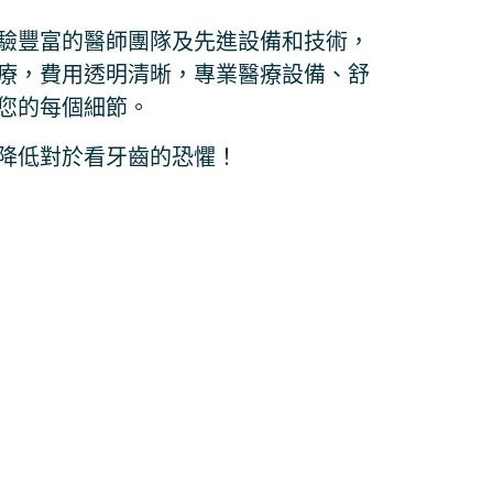
驗豐富的醫師團隊及先進設備和技術，
療，
費用透明清晰，專業醫療設備、舒
您的每個細節。
降低對於看牙齒的恐懼！