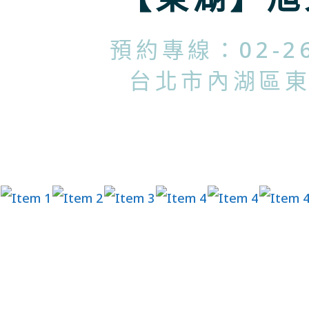
預約專線：02-26
台北市內湖區東