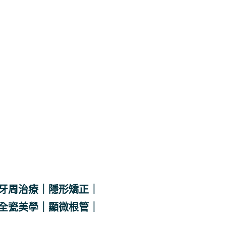
牙周治療｜隱形矯正｜
全瓷美學｜顯微根管｜