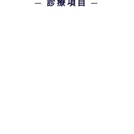
─ 診療項目 ─