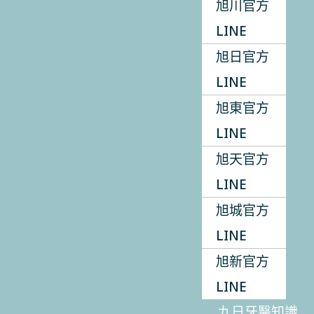
旭川官方
LINE
旭日官方
LINE
旭東官方
LINE
旭天官方
LINE
旭城官方
LINE
旭新官方
LINE
九日牙醫知識