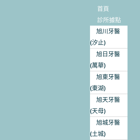
首頁
診所據點
旭川牙醫
(汐止)
旭日牙醫
(萬華)
旭東牙醫
(東湖)
旭天牙醫
(天母)
旭城牙醫
(土城)