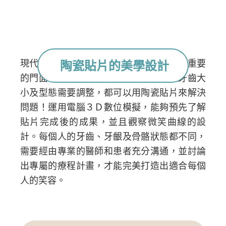
現代人非常注重外表，牙齒也是一個相當重要
陶瓷貼片的美學設計
的門面。不管是牙縫、缺角、黃牙或是牙齒大
小及型態需要調整，都可以用陶瓷貼片來解決
問題！運用電腦３Ｄ數位模擬，能夠預先了解
貼片完成後的成果，並且觀察微笑曲線的設
計。每個人的牙齒、牙齦及骨骼狀態都不同，
需要經由專業的醫師和患者充分溝通，並討論
出專屬的療程計畫，才能完美打造出適合每個
人的笑容。